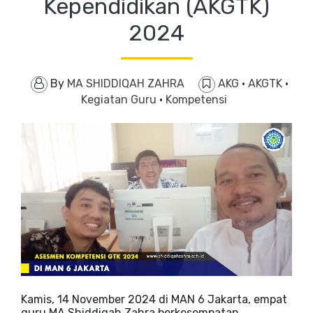
Kependidikan (AKGTK)
2024
By
MA SHIDDIQAH ZAHRA
AKG
·
AKGTK
·
Kegiatan Guru
·
Kompetensi
Kamis, 14 November 2024 di MAN 6 Jakarta, empat
guru MA Shiddiqah Zahra berkesempatan