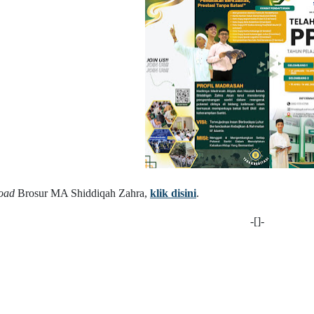
oad
Brosur MA Shiddiqah Zahra,
klik disini
.
-[]-