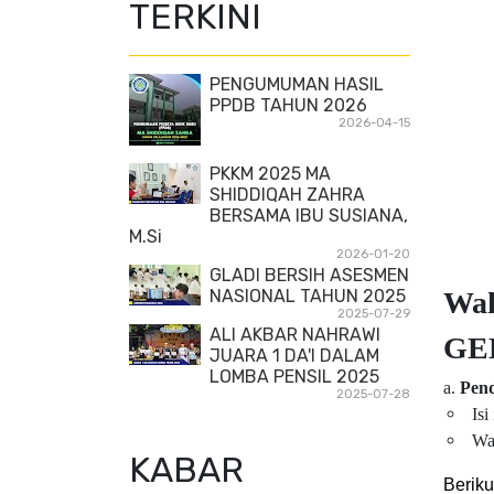
TERKINI
PENGUMUMAN HASIL
PPDB TAHUN 2026
2026-04-15
PKKM 2025 MA
SHIDDIQAH ZAHRA
BERSAMA IBU SUSIANA,
M.Si
2026-01-20
GLADI BERSIH ASESMEN
NASIONAL TAHUN 2025
Wak
2025-07-29
ALI AKBAR NAHRAWI
GE
JUARA 1 DA'I DALAM
LOMBA PENSIL 2025
a.
Pend
2025-07-28
Isi
Wa
KABAR
Berik