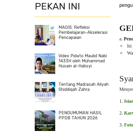
PEKAN INI
pengu
GE
MAGIS: Refleksi
Pembelajaran-Akselerasi
Pencapaian
a.
Pend
Isi
Wa
Video Pidato Maulid Nabi
1433H oleh Muhammad
Husain al-Habsyi
Syar
Tentang Madrasah Aliyah
Menyer
Shiddiqah Zahra
1.
Isia
2.
Kar
PENGUMUMAN HASIL
PPDB TAHUN 2026
3.
Foto