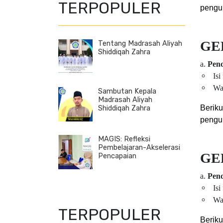
TERPOPULER
peng
GE
Tentang Madrasah Aliyah
Shiddiqah Zahra
a.
Pend
Isi
Wa
Sambutan Kepala
Madrasah Aliyah
Berik
Shiddiqah Zahra
pengu
MAGIS: Refleksi
Pembelajaran-Akselerasi
GE
Pencapaian
a.
Pend
Isi
Wa
TERPOPULER
Berik