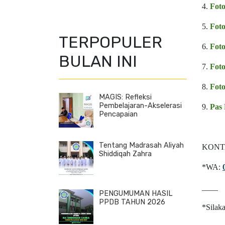
4.
Fot
5.
Fot
TERPOPULER
6.
Fot
BULAN INI
7.
Foto
8.
Foto
MAGIS: Refleksi
Pembelajaran-Akselerasi
9.
Pas 
Pencapaian
Tentang Madrasah Aliyah
KONTA
Shiddiqah Zahra
*WA:
____
PENGUMUMAN HASIL
PPDB TAHUN 2026
*Silak