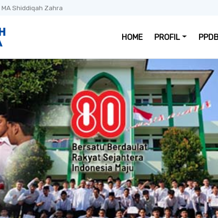
 MA Shiddiqah Zahra
HOME
PROFIL
PPDB