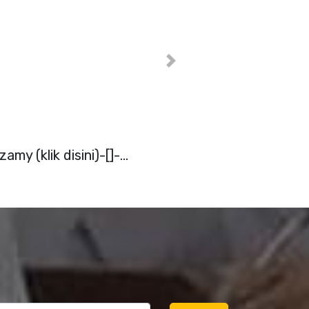
Next
b (klik disini)-[]-...