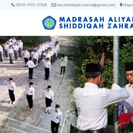
0812-1173-0758
ma.shiddiqah.zahra@gmail.com
Maps