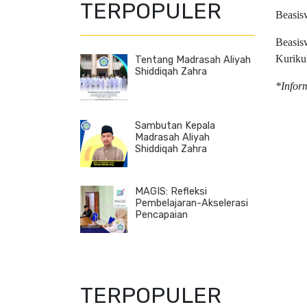
TERPOPULER
Beasisw
Beasisw
Kuriku
Tentang Madrasah Aliyah
Shiddiqah Zahra
*Infor
Sambutan Kepala
Madrasah Aliyah
Shiddiqah Zahra
MAGIS: Refleksi
Pembelajaran-Akselerasi
Pencapaian
TERPOPULER