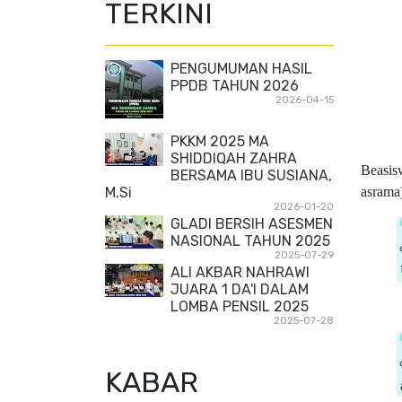
TERKINI
PENGUMUMAN HASIL
PPDB TAHUN 2026
2026-04-15
PKKM 2025 MA
SHIDDIQAH ZAHRA
Beasi
BERSAMA IBU SUSIANA,
M.Si
asrama)
2026-01-20
GLADI BERSIH ASESMEN
NASIONAL TAHUN 2025
2025-07-29
ALI AKBAR NAHRAWI
JUARA 1 DA'I DALAM
LOMBA PENSIL 2025
2025-07-28
KABAR