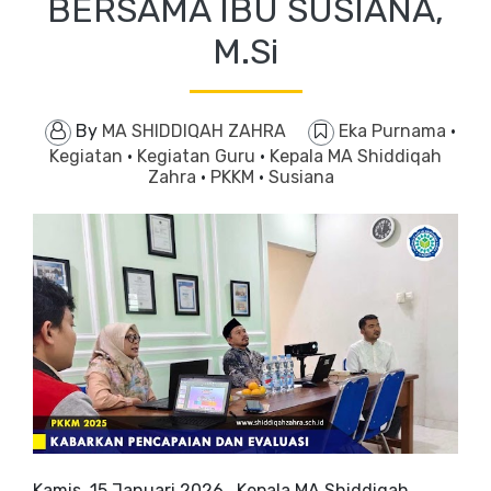
BERSAMA IBU SUSIANA,
M.Si
By
MA SHIDDIQAH ZAHRA
Eka Purnama
·
Kegiatan
·
Kegiatan Guru
·
Kepala MA Shiddiqah
Zahra
·
PKKM
·
Susiana
Kamis, 15 Januari 2026, Kepala MA Shiddiqah