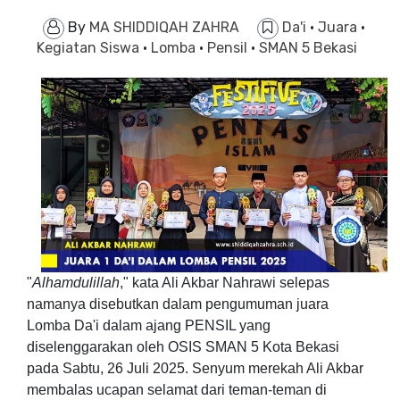
By
MA SHIDDIQAH ZAHRA
Da'i
·
Juara
·
Kegiatan Siswa
·
Lomba
·
Pensil
·
SMAN 5 Bekasi
"
Alhamdulillah
," kata Ali Akbar Nahrawi selepas
namanya disebutkan dalam pengumuman juara
Lomba Da'i dalam ajang PENSIL yang
diselenggarakan oleh OSIS SMAN 5 Kota Bekasi
pada Sabtu, 26 Juli 2025. Senyum merekah Ali Akbar
membalas ucapan selamat dari teman-teman di