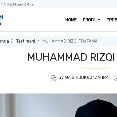
 MA Shiddiqah Zahra
HOME
PROFIL
PPDB
anda
Testimoni
MUHAMMAD RIZQI PRATAMA
MUHAMMAD RIZQI
By
MA SHIDDIQAH ZAHRA