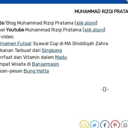
MUHAMMAD RIZQI PRAT
te
/Blog Muhammad Rizqi Pratama (
klik disini
)
nel
Youtube
Muhammad Rizqi Pratama (
klik disini
)
-video:
rnamen Futsal
: Syawal Cup di MA Shiddiqah Zahra
kanan Terbuat dari
Singkong
nfaat dan Vitamin dalam
Madu
mpat Wisata di
Banjarmasin
san-pesan
Bung Hatta
-[]-