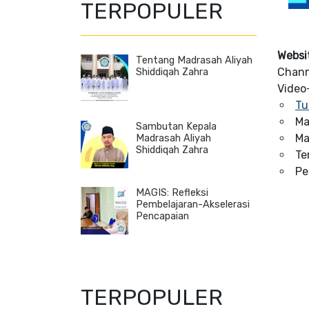
TERPOPULER
Websi
Tentang Madrasah Aliyah
Chan
Shiddiqah Zahra
Video
Tu
Ma
Sambutan Kepala
Ma
Madrasah Aliyah
Shiddiqah Zahra
Te
Pe
MAGIS: Refleksi
Pembelajaran-Akselerasi
Pencapaian
TERPOPULER