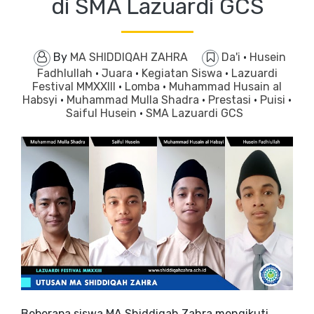
di SMA Lazuardi GCS
By
MA SHIDDIQAH ZAHRA
Da'i
·
Husein
Fadhlullah
·
Juara
·
Kegiatan Siswa
·
Lazuardi
Festival MMXXIII
·
Lomba
·
Muhammad Husain al
Habsyi
·
Muhammad Mulla Shadra
·
Prestasi
·
Puisi
·
Saiful Husein
·
SMA Lazuardi GCS
Beberapa siswa MA Shiddiqah Zahra mengikuti