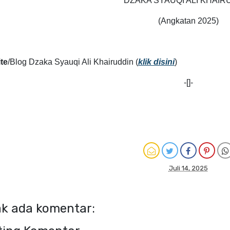
DZAKA SYAUQI ALI KHAIR
(Angkatan 2025)
te
/Blog Dzaka Syauqi Ali Khairuddin (
klik disini
)
-[]-
Juli 14, 2025
ak ada komentar: