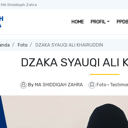
 MA Shiddiqah Zahra
HOME
PROFIL
PPDB
anda
Foto
DZAKA SYAUQI ALI KHAIRUDDIN
DZAKA SYAUQI ALI 
By
MA SHIDDIQAH ZAHRA
Foto
·
Testimo