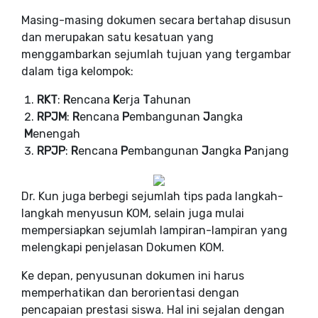
Masing-masing dokumen secara bertahap disusun
dan merupakan satu kesatuan yang
menggambarkan sejumlah tujuan yang tergambar
dalam tiga kelompok:
RKT
:
R
encana
K
erja
T
ahunan
RPJM
:
R
encana
P
embangunan
J
angka
M
enengah
RPJP
:
R
encana
P
embangunan
J
angka
P
anjang
Dr. Kun juga berbegi sejumlah tips pada langkah-
langkah menyusun KOM, selain juga mulai
mempersiapkan sejumlah lampiran-lampiran yang
melengkapi penjelasan Dokumen KOM.
Ke depan, penyusunan dokumen ini harus
memperhatikan dan berorientasi dengan
pencapaian prestasi siswa. Hal ini sejalan dengan