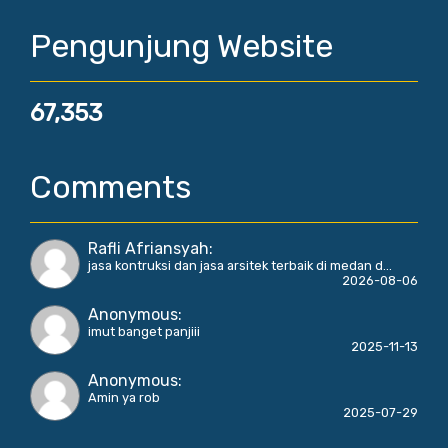
Pengunjung Website
67,353
Comments
Rafli Afriansyah
:
jasa kontruksi dan jasa arsitek terbaik di medan d...
2026-08-06
Anonymous
:
imut banget panjiii
2025-11-13
Anonymous
:
Amin ya rob
2025-07-29