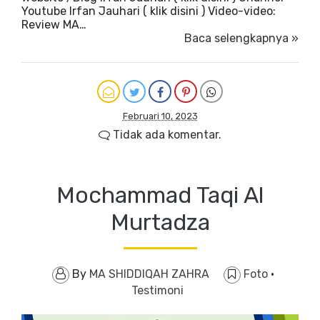
Youtube Irfan Jauhari ( klik disini ) Video-video:
Review MA…
Baca selengkapnya »
Februari 10, 2023
Tidak ada komentar.
Mochammad Taqi Al
Murtadza
By
MA SHIDDIQAH ZAHRA
Foto
·
Testimoni